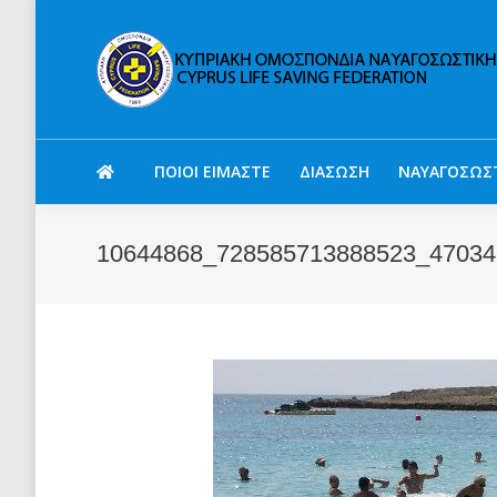
ΠΟΙΟΙ ΕΙΜΑΣΤΕ
ΔΙΑΣΩΣΗ
ΝΑΥΑΓΟΣΩΣ
10644868_728585713888523_47034