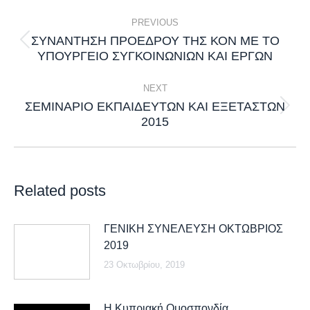
Post
PREVIOUS
navigation
ΣΥΝΆΝΤΗΣΗ ΠΡΟΈΔΡΟΥ ΤΗΣ ΚΟΝ ΜΕ ΤΟ
Previous
ΥΠΟΥΡΓΕΊΟ ΣΥΓΚΟΙΝΩΝΙΏΝ ΚΑΙ ΈΡΓΩΝ
post:
NEXT
ΣΕΜΙΝΆΡΙΟ ΕΚΠΑΙΔΕΥΤΏΝ ΚΑΙ ΕΞΕΤΑΣΤΏΝ
Next
2015
post:
Related posts
ΓΕΝΙΚΗ ΣΥΝΕΛΕΥΣΗ ΟΚΤΩΒΡΙΟΣ
2019
23 Οκτωβρίου, 2019
Η Κυπριακή Ομοσπονδία